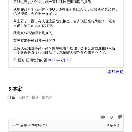
客服也没说为什么，就一直让我按照页面提示操作。
我现在账号里面还有不少U，还有几个长线仓位，虽然还能看账户，
也能登录，但心里一直发毛。
网上看了一圈，有人说这是随机抽查，有人说已经吃风控了，还有
人说只要重新认证就没事。
我是真分不清哪个是真的。
有没有老哥碰到过一样的？
重新认证通过率高不高？如果拖着不处理，会不会后面直接限制提
币？最近是真没心情盯盘了，就怕哪天突然什么都动不了了。
匿名 已回答的问题
2026年6月26日
添加评论
5
答案
活跃
已投票
最新
最老的
0
friZ**
发布 2026年6月26日
0
条评论