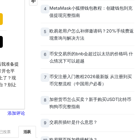
MetaMask小狐狸钱包教程：创建钱包到充
4
值提现完整指南
欧易老用户怎么补绑邀请码？20%手续费返
5
现查询与解决方法
币安交易所的bnb会超过以太坊的价格吗 什
6
么情况下可以超越
后我准备提
常开仓平
币安注册入门教程2026最新版 从注册到买
7
上了？现
币完整流程（中国用户必看）
台？别让
加密货币怎么买卖？新手购买USDT比特币
8
狗狗币完整指南
添加评论
交易所插针是什么意思？
9
已投票
活跃
欧易网页版加载慢解决？