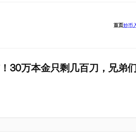
首页
炒币
冻结！30万本金只剩几百刀，兄弟