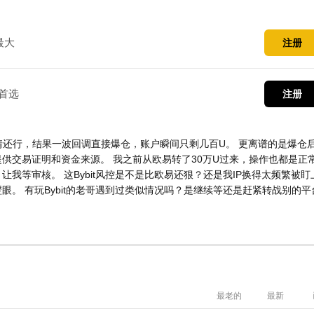
最大
注册
首选
注册
来行情还行，结果一波回调直接爆仓，账户瞬间只剩几百U。 更离谱的是爆仓
供交易证明和资金来源。 我之前从欧易转了30万U过来，操作也都是正
我等审核。 这Bybit风控是不是比欧易还狠？还是我IP换得太频繁被盯
。 有玩Bybit的老哥遇到过类似情况吗？是继续等还是赶紧转战别的平
最老的
最新