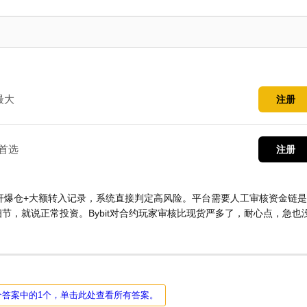
最大
注册
首选
注册
杠杆爆仓+大额转入记录，系统直接判定高风险。平台需要人工审核资金链
节，就说正常投资。Bybit对合约玩家审核比现货严多了，耐心点，急也
个答案中的1个，单击此处查看所有答案。