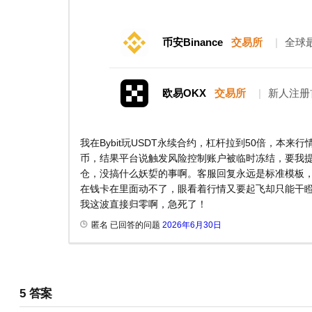
币安Binance
交易所
|
全球
欧易OKX
交易所
|
新人注册
我在Bybit玩USDT永续合约，杠杆拉到50倍，本
币，结果平台说触发风险控制账户被临时冻结，要我提
仓，没搞什么妖娎的事啊。客服回复永远是标准模板，让
在钱卡在里面动不了，眼看着行情又要起飞却只能干瞪眼
我这波直接归零啊，急死了！
匿名 已回答的问题
2026年6月30日
5
答案