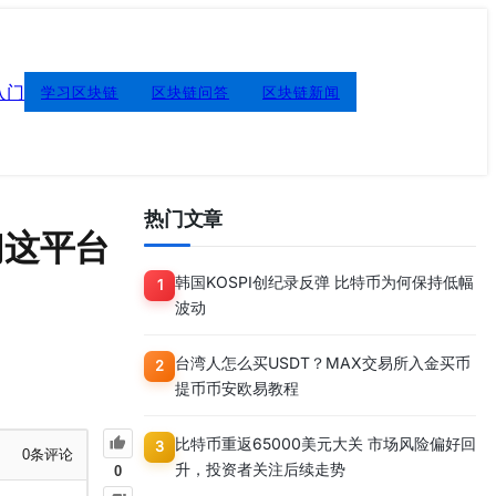
入门
学习区块链
区块链问答
区块链新闻
热门文章
们这平台
韩国KOSPI创纪录反弹 比特币为何保持低幅
1
波动
台湾人怎么买USDT？MAX交易所入金买币
2
提币币安欧易教程
比特币重返65000美元大关 市场风险偏好回
3
0
条评论
升，投资者关注后续走势
0