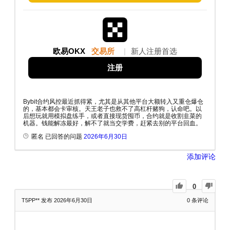
欧易OKX
交易所
|
新人注册首选
注册
Bybit合约风控最近抓得紧，尤其是从其他平台大额转入又重仓爆仓
的，基本都会卡审核。天王老子也救不了高杠杆赌狗，认命吧。以
后想玩就用模拟盘练手，或者直接现货囤币，合约就是收割韭菜的
机器。钱能解冻最好，解不了就当交学费，赶紧去别的平台回血。
匿名 已回答的问题
2026年6月30日
添加评论
0
T5PP**
发布 2026年6月30日
0
条评论