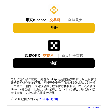
币安Binance
交易所
|
全球最大
注册
欧易OKX
交易所
|
新人注册首选
注册
老哥按这个操作试试： 先在Bybit App里提交解冻申请，附上欧易转
账哈希和钱包地址证明。 同时开个小号用低杠杆测测水温，别全押
一个账户。 如果一周还没动静，联系官方客服多催几次，或者转战
Binance那边提。 以后玩Bybit记得分仓，别一把梭哈，爆仓后别急
着提大额，先小额走几笔建立记录。
匿名 已回答的问题
2026年6月30日