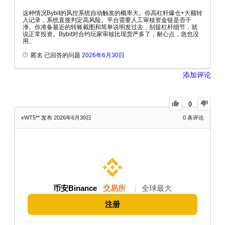
这种情况Bybit的风控系统自动触发的概率大。你高杠杆爆仓+大额转
入记录，系统直接判定高风险。平台需要人工审核资金链是否干
净。你准备最近的转账截图和简单说明发过去，别提杠杆细节，就
说正常投资。Bybit对合约玩家审核比现货严多了，耐心点，急也没
用。
匿名 已回答的问题
2026年6月30日
添加评论
0
xWT5**
发布 2026年6月30日
0
条评论
币安Binance
交易所
|
全球最大
注册