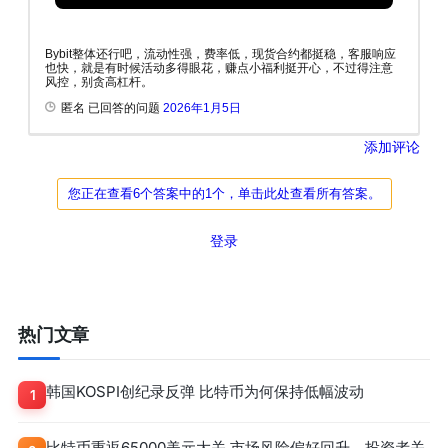
Bybit整体还行吧，流动性强，费率低，现货合约都挺稳，客服响应
也快，就是有时候活动多得眼花，赚点小福利挺开心，不过得注意
风控，别贪高杠杆。
匿名 已回答的问题
2026年1月5日
添加评论
您正在查看6个答案中的1个，单击此处查看所有答案。
登录
热门文章
韩国KOSPI创纪录反弹 比特币为何保持低幅波动
1
比特币重返65000美元大关 市场风险偏好回升，投资者关