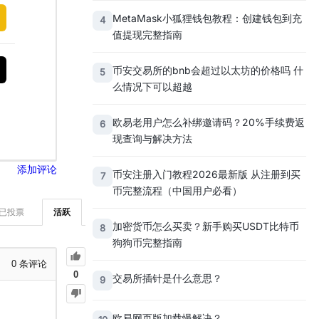
MetaMask小狐狸钱包教程：创建钱包到充
4
值提现完整指南
币安交易所的bnb会超过以太坊的价格吗 什
5
么情况下可以超越
欧易老用户怎么补绑邀请码？20%手续费返
6
现查询与解决方法
添加评论
币安注册入门教程2026最新版 从注册到买
7
币完整流程（中国用户必看）
已投票
活跃
加密货币怎么买卖？新手购买USDT比特币
8
狗狗币完整指南
0
条评论
0
交易所插针是什么意思？
9
欧易网页版加载慢解决？