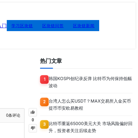
入门
学习区块链
区块链问答
区块链新闻
热门文章
韩国KOSPI创纪录反弹 比特币为何保持低幅
1
波动
台湾人怎么买USDT？MAX交易所入金买币
2
提币币安欧易教程
0
条评论
0
比特币重返65000美元大关 市场风险偏好回
3
升，投资者关注后续走势