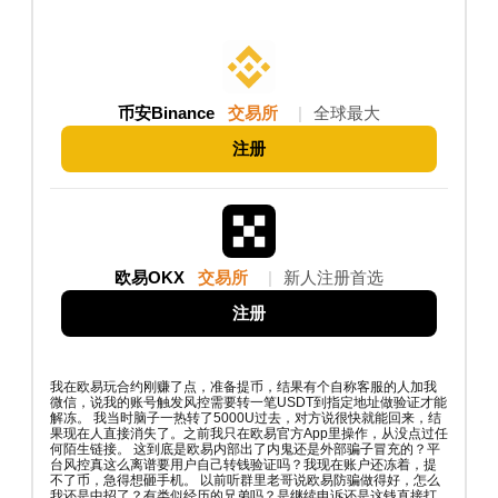
币安Binance
交易所
|
全球最大
注册
欧易OKX
交易所
|
新人注册首选
注册
我在欧易玩合约刚赚了点，准备提币，结果有个自称客服的人加我
微信，说我的账号触发风控需要转一笔USDT到指定地址做验证才能
解冻。 我当时脑子一热转了5000U过去，对方说很快就能回来，结
果现在人直接消失了。之前我只在欧易官方App里操作，从没点过任
何陌生链接。 这到底是欧易内部出了内鬼还是外部骗子冒充的？平
台风控真这么离谱要用户自己转钱验证吗？我现在账户还冻着，提
不了币，急得想砸手机。 以前听群里老哥说欧易防骗做得好，怎么
我还是中招了？有类似经历的兄弟吗？是继续申诉还是这钱直接打