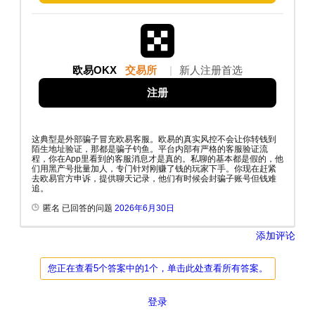
欧易OKX
交易所
|
新人注册首选
注册
这典型是外部骗子冒充欧易客服。欧易的真实风控不会让你转钱到
陌生地址验证，那都是骗子钓鱼。平台内部有严格的客服验证流
程，你在App里看到的客服消息才是真的。私聊的基本都是假的，他
们用黑产号批量加人，专门针对刚赚了钱的玩家下手。你现在赶紧
去欧易官方申诉，提供聊天记录，他们有时候会封骗子账号但钱难
追。
匿名 已回答的问题
2026年6月30日
添加评论
您正在查看5个答案中的1个，单击此处查看所有答案。
登录