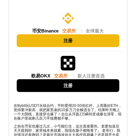
币安Binance
交易所
|
全球最大
注册
欧易OKX
交易所
|
新人注册首选
注册
在Bybit玩USDT永续合约，平时爱用20-50倍杠杆。上周看好ETH，
觉得要冲新高，就把家里凑的10多万刀全梭进去了。结果昨天晚上
一个大阴线，直接穿仓爆了！仓位从浮盈2万瞬间变成爆仓清零，现
在账户里就剩几百刀手续费都不够。
之前在币安也爆过几次，小亏能扛住，这次直接重伤。老婆知道后
天天跟我吵，家里钱本来就紧，我现在肠子都悔青了。 老哥们，我
这情况还有救吗？是最近市场波动太大风控容易爆？还是我开仓姿