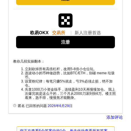
欧易OKX
交易所
|
新人注册首选
注册
教你几招实操翻本：
立刻砍掉所有高倍杠杆，改用5-8倍小仓位玩。
选波动小的币种做趋势，比如BTC/ETH，别碰 meme 垃圾
币。
设置铁纪律：每笔只赚5%就走，亏3%必须止损，绝不加
仓。
先拿1000刀小资金练手，连续盈利10天再慢慢加仓。 我上
次爆完就是这么干的，三个月从2000刀滚到快6万。楼主照
着来，急不得，慢慢熬才能翻身。
匿名 已回答的问题
2026年6月29日
添加评论
您正在查看5个答案中的1个，单击此处查看所有答案。