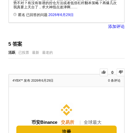
势不对？有没有靠谱的控仓方法或者低倍杠杆翻本策略？再爆几次
我真要上天台了，求大神指点迷津啊……
匿名 已回答的问题
2026年6月29日
添加评论
5
答案
活跃
已投票
最新
最老的
0
4YBX**
发布 2026年6月29日
0
条评论
币安Binance
交易所
|
全球最大
注册