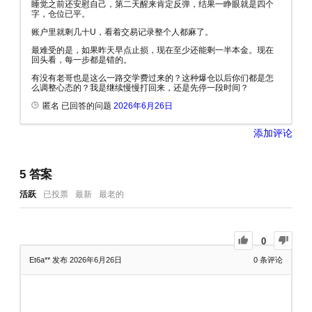
睡觉之前还安慰自己，第二天醒来肯定反弹，结果一睁眼就是四个
字，仓位已平。
账户里就剩几十U，看着交易记录整个人都麻了。
最难受的是，如果昨天早点止损，现在至少还能剩一半本金。现在
回头看，每一步都是错的。
有没有老哥也是这么一路交学费过来的？这种爆仓以后你们都是怎
么调整心态的？我是继续慢慢打回来，还是先停一段时间？
匿名 已回答的问题
2026年6月26日
添加评论
5
答案
活跃
已投票
最新
最老的
0
Et6a**
发布 2026年6月26日
0
条评论