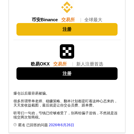
币安Binance
交易所
|
全球最大
注册
欧易OKX
交易所
|
新人注册首选
注册
爆仓以后最容易被骗。
很多所谓带单老师、稳赚策略、翻本计划都是盯着这种心态来的，
天天发收益截图，最后就是让你交会员费、跟单费。
听哥们一句劝，亏钱已经够难受了，别再给骗子送钱，不然就是连
续交两次智商税。
匿名 已回答的问题
2026年6月26日