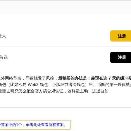
最大
注册
首选
注册
海外网络节点，导致触发了风控，
最稳妥的办法是：趁现在这 7 天的缓冲
包（比如欧易 Web3 钱包、小狐狸或者冷钱包）里。币圈的第一铁律就是
自己钱包，你再慢慢去研究怎么配合官方搞合规认证，这样最主动，进退自如
个答案中的1个，单击此处查看所有答案。