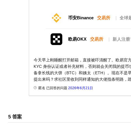
币安Binance
交易所
|
全球
欧易OKX
交易所
|
新人注册
今天早上刚睡醒打开邮箱，直接被吓清醒了。欧易官方发
KYC 身份认证或者补充材料，否则就会关闭我的提币
备拿长线的大饼（BTC）和姨太（ETH）。现在不
提出来吗？求社区里收到同样通知的大佬指条明路，
匿名 已回答的问题
2026年6月21日
5
答案