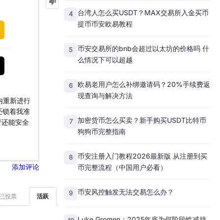
台湾人怎么买USDT？MAX交易所入金买币
4
提币币安欧易教程
币安交易所的bnb会超过以太坊的价格吗 什
5
么情况下可以超越
欧易老用户怎么补绑邀请码？20%手续费返
6
现查询与解决方法
内重新进行
还锁着我准
加密货币怎么买卖？新手购买USDT比特币
7
产还能安全
狗狗币完整指南
币安注册入门教程2026最新版 从注册到买
8
币完整流程（中国用户必看）
添加评论
币安风控触发无法交易怎么办？
9
已投票
活跃
Luke Gromen：2025年底为何阶段性减持