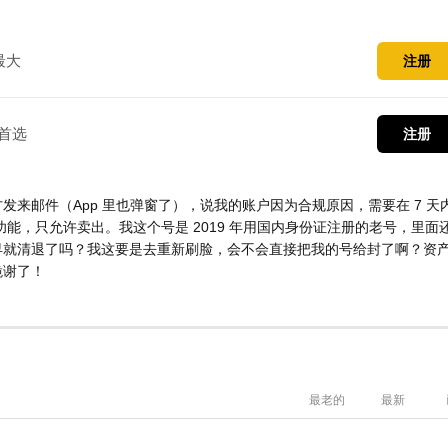
最大
注册
首选
注册
来邮件（App 里也弹窗了），说我的账户因为合规原因，需要在 7 天
功能，只允许卖出。我这个号是 2019 年用国内身份证注册的老号，里面
是早就清退了吗？我这要是去重新刷脸，会不会直接把我的号给封了啊？资
跪谢了！
最老的
最新