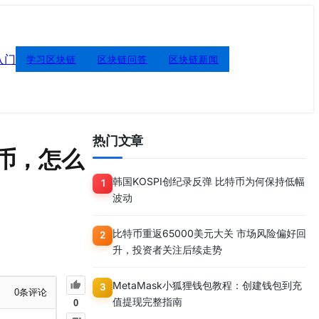
入门
学习区块链
区块链问答
区块链新闻
热门文章
币，怎么
韩国KOSPI创纪录反弹 比特币为何保持低幅
1
波动
比特币重返65000美元大关 市场风险偏好回
2
升，投资者关注后续走势
MetaMask小狐狸钱包教程：创建钱包到充
3
0
条评论
值提现完整指南
0