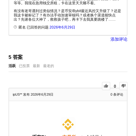
等等。我现在急用钱交房租，卡在这里天天睡不着。
有没有老哥遇到过类似情况？是币安/Bybit最近风控又升级了？还是
我这卡被标记了？有办法手动加速审核吗？或者换个渠道能快点
出？先谢各位大神了，救救孩子吧，再卡下去我真要跳楼了……
匿名 已回答的问题
2026年6月29日
添加评论
5
答案
活跃
已投票
最新
最老的
0
ipUS**
发布 2026年6月29日
0
条评论