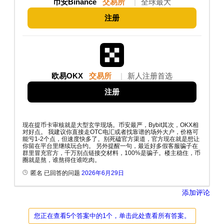
币安Binance
交易所
|
全球最大
注册
欧易OKX
交易所
|
新人注册首选
注册
现在提币卡审核就是大型玄学现场。币安最严，Bybit其次，OKX相
对好点。 我建议你直接走OTC电汇或者找靠谱的场外大户，价格可
能亏1-2个点，但速度快多了。别死磕官方渠道，官方现在就是想让
你留在平台里继续玩合约。 另外提醒一句，最近好多假客服骗子在
群里冒充官方，千万别点链接交材料，100%是骗子。楼主稳住，币
圈就是熬，谁熬得住谁吃肉。
匿名 已回答的问题
2026年6月29日
添加评论
您正在查看5个答案中的1个，单击此处查看所有答案。