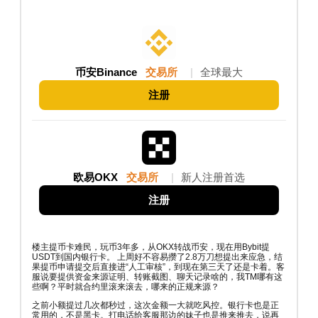
币安Binance
交易所
|
全球最大
注册
欧易OKX
交易所
|
新人注册首选
注册
楼主提币卡难民，玩币3年多，从OKX转战币安，现在用Bybit提
USDT到国内银行卡。 上周好不容易攒了2.8万刀想提出来应急，结
果提币申请提交后直接进“人工审核”，到现在第三天了还是卡着。客
服说要提供资金来源证明、转账截图、聊天记录啥的，我TM哪有这
些啊？平时就合约里滚来滚去，哪来的正规来源？
之前小额提过几次都秒过，这次金额一大就吃风控。银行卡也是正
常用的，不是黑卡。打电话给客服那边的妹子也是推来推去，说再