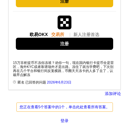
注册
欧易OKX
交易所
|
新人注册首选
注册
15万非柜提币不冻你冻谁？劝你一句，现在国内银行卡提币全是雷
区，海外KYC或者靠谱场外才是出路。冻住了就当学费吧，下次别
再在几个平台和银行间反复横跳，币圈天天冻卡的人多了去了，认
栽早点解冻
匿名 已回答的问题
2026年6月23日
添加评论
您正在查看5个答案中的1个，单击此处查看所有答案。
登录