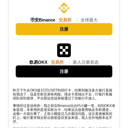
币安Binance
交易所
|
全球最大
注册
欧易OKX
交易所
|
新人注册首选
注册
昨天下午从OKX提15万USDT到招行卡，结果到账没多久银行直接
给我冻了，说是非柜交易有风险。现在卡里钱出不去，打银行客服
排队排到崩溃，平台那边也说审核通过了但银行不放人。
事情经过是这样的：我之前在Binance玩合约小赚一笔，转到OKX准
备提现，本来用的是老实柜台卡，结果这次急着用钱走非柜通道，
金额一大就出事了。之前小额提过几次都没问题，这次直接被风控
盯上。银行要求我去柜台面签提供资金来源，我人在外地根本走不
开。