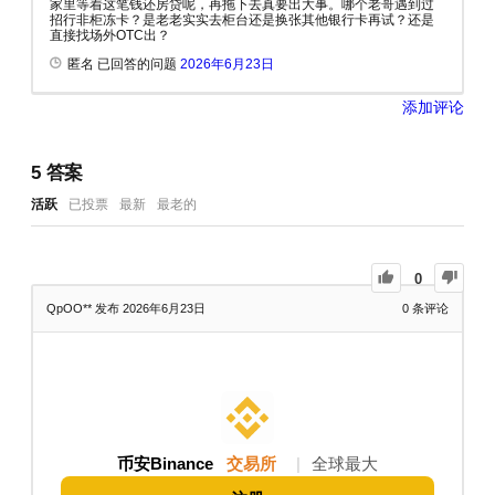
家里等着这笔钱还房贷呢，再拖下去真要出大事。哪个老哥遇到过
招行非柜冻卡？是老老实实去柜台还是换张其他银行卡再试？还是
直接找场外OTC出？
匿名 已回答的问题
2026年6月23日
添加评论
5
答案
活跃
已投票
最新
最老的
0
QpOO**
发布 2026年6月23日
0
条评论
币安Binance
交易所
|
全球最大