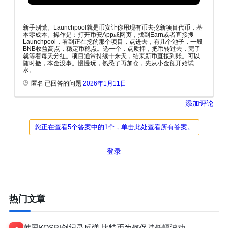
新手别慌。Launchpool就是币安让你用现有币去挖新项目代币，基
本零成本。操作是：打开币安App或网页，找到Earn或者直接搜
Launchpool，看到正在挖的那个项目，点进去，有几个池子，一般
BNB收益高点，稳定币稳点。选一个，点质押，把币转过去，完了
就等着每天分红。项目通常持续十来天，结束新币直接到账。可以
随时撤，本金没事。慢慢玩，熟悉了再加仓，先从小金额开始试
水。
匿名 已回答的问题
2026年1月11日
添加评论
您正在查看5个答案中的1个，单击此处查看所有答案。
登录
热门文章
韩国KOSPI创纪录反弹 比特币为何保持低幅波动