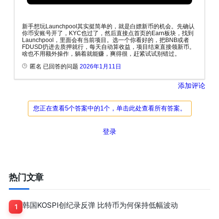
新手想玩Launchpool其实挺简单的，就是白嫖新币的机会。先确认
你币安账号开了，KYC也过了，然后直接点首页的Earn板块，找到
Launchpool，里面会有当前项目。选一个你看好的，把BNB或者
FDUSD扔进去质押就行，每天自动算收益，项目结束直接领新币。
啥也不用额外操作，躺着就能赚，爽得很，赶紧试试别错过。
匿名 已回答的问题
2026年1月11日
添加评论
您正在查看5个答案中的1个，单击此处查看所有答案。
登录
热门文章
韩国KOSPI创纪录反弹 比特币为何保持低幅波动
1