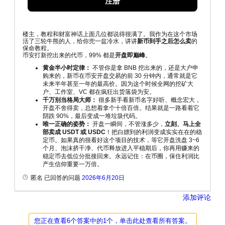
注册
楼主，教程和财富神话上面几位都说得很满了。我作为在这个市场
活了三轮牛熊的人，给你兜一盆冷水，讲讲
新币到手之后怎么卖
的
保命教程。
币安打新挖出来的代币，99% 都是
开盘即巅峰
。
黄金半小时定律：
不管你是拿 BNB 挖出来的，还是大户申
购来的，新币在币安开盘交易的前 30 分钟内，通常就是它
未来半年甚至一年的最高价。因为这个时候全网的挖矿大
户、工作室、VC 都在疯狂出货落袋为安。
千万别当格局大师：
很多新手看新币名字好听、概念宏大，
开盘不舍得卖，总想着拿个十倍百倍。结果就是一路看着它
阴跌 90%，最后变成一堆垃圾代码。
唯一正确的姿势：
开盘一瞬间，不管涨多少，
立刻、马上全
部卖成 USDT 或 USDC
！把白嫖到的利润变成实实在在的稳
定币。如果真的很看好这个项目的技术，等它开盘洗盘 3~6
个月、泡沫挤干净、代币释放进入平稳期后，你再用赚来的
稳定币去低位分批接回来。永远记住：在币圈，保住利润比
产生信仰重要一万倍。
匿名 已回答的问题
2026年6月20日
添加评论
您正在查看6个答案中的1个，单击此处查看所有答案。