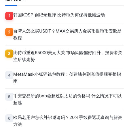
韩国KOSPI创纪录反弹 比特币为何保持低幅波动
1
台湾人怎么买USDT？MAX交易所入金买币提币币安欧易
2
教程
比特币重返65000美元大关 市场风险偏好回升，投资者关
3
注后续走势
MetaMask小狐狸钱包教程：创建钱包到充值提现完整指
4
南
币安交易所的bnb会超过以太坊的价格吗 什么情况下可以
5
超越
欧易老用户怎么补绑邀请码？20%手续费返现查询与解决
6
方法