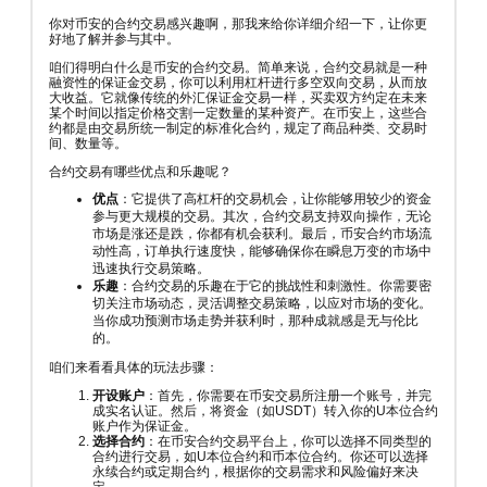
你对币安的合约交易感兴趣啊，那我来给你详细介绍一下，让你更
好地了解并参与其中。
咱们得明白什么是币安的合约交易。简单来说，合约交易就是一种
融资性的保证金交易，你可以利用杠杆进行多空双向交易，从而放
大收益。它就像传统的外汇保证金交易一样，买卖双方约定在未来
某个时间以指定价格交割一定数量的某种资产。在币安上，这些合
约都是由交易所统一制定的标准化合约，规定了商品种类、交易时
间、数量等。
合约交易有哪些优点和乐趣呢？
优点
：它提供了高杠杆的交易机会，让你能够用较少的资金
参与更大规模的交易。其次，合约交易支持双向操作，无论
市场是涨还是跌，你都有机会获利。最后，币安合约市场流
动性高，订单执行速度快，能够确保你在瞬息万变的市场中
迅速执行交易策略。
乐趣
：合约交易的乐趣在于它的挑战性和刺激性。你需要密
切关注市场动态，灵活调整交易策略，以应对市场的变化。
当你成功预测市场走势并获利时，那种成就感是无与伦比
的。
咱们来看看具体的玩法步骤：
开设账户
：首先，你需要在币安交易所注册一个账号，并完
成实名认证。然后，将资金（如USDT）转入你的U本位合约
账户作为保证金。
选择合约
：在币安合约交易平台上，你可以选择不同类型的
合约进行交易，如U本位合约和币本位合约。你还可以选择
永续合约或定期合约，根据你的交易需求和风险偏好来决