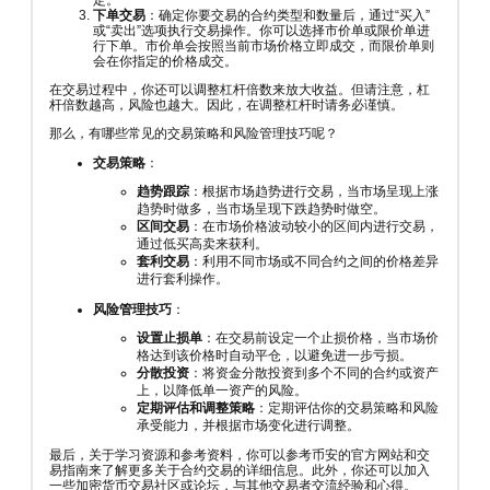
定。
下单交易
：确定你要交易的合约类型和数量后，通过“买入”
或“卖出”选项执行交易操作。你可以选择市价单或限价单进
行下单。市价单会按照当前市场价格立即成交，而限价单则
会在你指定的价格成交。
在交易过程中，你还可以调整杠杆倍数来放大收益。但请注意，杠
杆倍数越高，风险也越大。因此，在调整杠杆时请务必谨慎。
那么，有哪些常见的交易策略和风险管理技巧呢？
交易策略
：
趋势跟踪
：根据市场趋势进行交易，当市场呈现上涨
趋势时做多，当市场呈现下跌趋势时做空。
区间交易
：在市场价格波动较小的区间内进行交易，
通过低买高卖来获利。
套利交易
：利用不同市场或不同合约之间的价格差异
进行套利操作。
风险管理技巧
：
设置止损单
：在交易前设定一个止损价格，当市场价
格达到该价格时自动平仓，以避免进一步亏损。
分散投资
：将资金分散投资到多个不同的合约或资产
上，以降低单一资产的风险。
定期评估和调整策略
：定期评估你的交易策略和风险
承受能力，并根据市场变化进行调整。
最后，关于学习资源和参考资料，你可以参考币安的官方网站和交
易指南来了解更多关于合约交易的详细信息。此外，你还可以加入
一些加密货币交易社区或论坛，与其他交易者交流经验和心得。