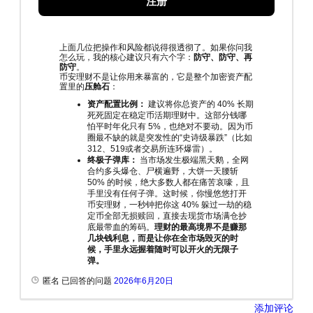
注册
上面几位把操作和风险都说得很透彻了。如果你问我
怎么玩，我的核心建议只有六个字：
防守、防守、再
防守
。
币安理财不是让你用来暴富的，它是整个加密资产配
置里的
压舱石
：
资产配置比例：
建议将你总资产的 40% 长期
死死固定在稳定币活期理财中。这部分钱哪
怕平时年化只有 5%，也绝对不要动。因为币
圈最不缺的就是突发性的“史诗级暴跌”（比如
312、519或者交易所连环爆雷）。
终极子弹库：
当市场发生极端黑天鹅，全网
合约多头爆仓、尸横遍野，大饼一天腰斩
50% 的时候，绝大多数人都在痛苦哀嚎，且
手里没有任何子弹。这时候，你慢悠悠打开
币安理财，一秒钟把你这 40% 躲过一劫的稳
定币全部无损赎回，直接去现货市场满仓抄
底最带血的筹码。
理财的最高境界不是赚那
几块钱利息，而是让你在全市场毁灭的时
候，手里永远握着随时可以开火的无限子
弹。
匿名 已回答的问题
2026年6月20日
添加评论