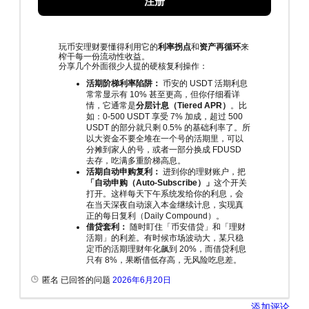
注册
玩币安理财要懂得利用它的
利率拐点
和
资产再循环
来
榨干每一份流动性收益。
分享几个外面很少人提的硬核复利操作：
活期阶梯利率陷阱：
币安的 USDT 活期利息
常常显示有 10% 甚至更高，但你仔细看详
情，它通常是
分层计息（Tiered APR）
。比
如：0-500 USDT 享受 7% 加成，超过 500
USDT 的部分就只剩 0.5% 的基础利率了。所
以大资金不要全堆在一个号的活期里，可以
分摊到家人的号，或者一部分换成 FDUSD
去存，吃满多重阶梯高息。
活期自动申购复利：
进到你的理财账户，把
「自动申购（Auto-Subscribe）」
这个开关
打开。这样每天下午系统发给你的利息，会
在当天深夜自动滚入本金继续计息，实现真
正的每日复利（Daily Compound）。
借贷套利：
随时盯住「币安借贷」和「理财
活期」的利差。有时候市场波动大，某只稳
定币的活期理财年化飙到 20%，而借贷利息
只有 8%，果断借低存高，无风险吃息差。
匿名 已回答的问题
2026年6月20日
添加评论