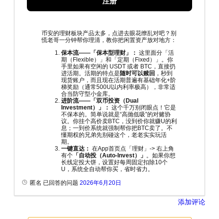
注册
币安的理财板块产品太多，点进去眼花缭乱对吧？别
慌老哥一分钟帮你理清，教你把闲置资产放对地方：
保本流——「保本型理财」：
这里面分「活
期（Flexible）」和「定期（Fixed）」。你
手里如果有空闲的 USDT 或者 BTC，直接扔
进活期。活期的特点是
随时可以赎回
，秒到
现货账户，而且现在活期普遍有基础年化+阶
梯奖励（通常500U以内利率极高），非常适
合当防守型小金库。
进阶流——「双币投资（Dual
Investment）」：
这个千万别闭眼点！它是
不保本的。简单说就是“高抛低吸”的对赌协
议。你挂个高价卖BTC，没到价你就赚U的利
息；一到价系统就强制帮你把BTC卖了。不
懂期权的兄弟先别碰这个，老老实实玩活
期。
一键直达：
在App首页点「理财」-> 右上角
有个
「自动投（Auto-Invest）」
。如果你想
长线定投大饼，设置好每周固定扣除10个
U，系统全自动帮你买，省时省力。
匿名 已回答的问题
2026年6月20日
添加评论