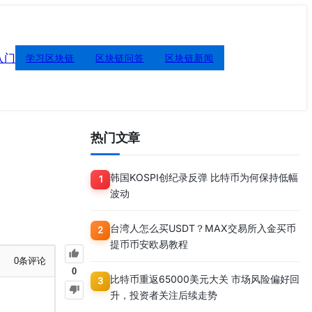
入门
学习区块链
区块链问答
区块链新闻
热门文章
韩国KOSPI创纪录反弹 比特币为何保持低幅
1
波动
台湾人怎么买USDT？MAX交易所入金买币
2
提币币安欧易教程
0
条评论
0
比特币重返65000美元大关 市场风险偏好回
3
升，投资者关注后续走势