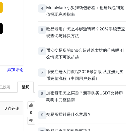
MetaMask小狐狸钱包教程：创建钱包到充
4
值提现完整指南
欧易老用户怎么补绑邀请码？20%手续费返
5
现查询与解决方法
币安交易所的bnb会超过以太坊的价格吗 什
6
么情况下可以超越
添加评论
币安注册入门教程2026最新版 从注册到买
7
币完整流程（中国用户必看）
已投票
活跃
加密货币怎么买卖？新手购买USDT比特币
8
狗狗币完整指南
0
条评论
0
交易所插针是什么意思？
9
欧易网页版加载慢解决？