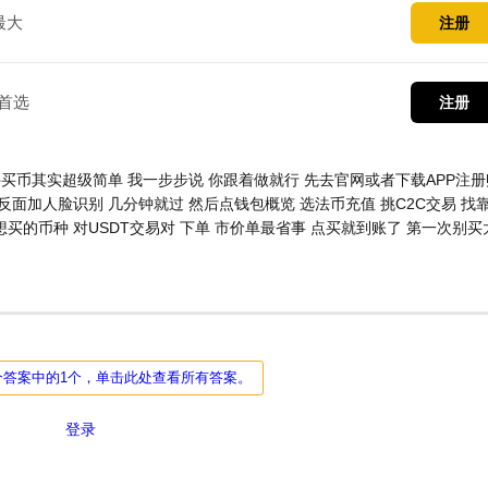
最大
注册
首选
注册
买币其实超级简单 我一步步说 你跟着做就行 先去官网或者下载APP注册
面加人脸识别 几分钟就过 然后点钱包概览 选法币充值 挑C2C交易 找
买的币种 对USDT交易对 下单 市价单最省事 点买就到账了 第一次别买
个答案中的1个，单击此处查看所有答案。
登录