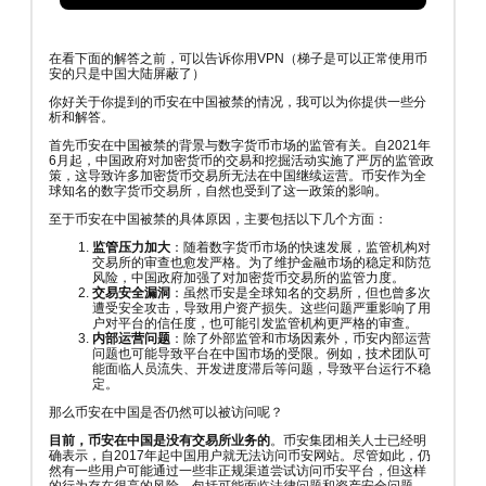
在看下面的解答之前，可以告诉你用VPN（梯子是可以正常使用币
安的只是中国大陆屏蔽了）
你好关于你提到的币安在中国被禁的情况，我可以为你提供一些分
析和解答。
首先币安在中国被禁的背景与数字货币市场的监管有关。自2021年
6月起，中国政府对加密货币的交易和挖掘活动实施了严厉的监管政
策，这导致许多加密货币交易所无法在中国继续运营。币安作为全
球知名的数字货币交易所，自然也受到了这一政策的影响。
至于币安在中国被禁的具体原因，主要包括以下几个方面：
监管压力加大
：随着数字货币市场的快速发展，监管机构对
交易所的审查也愈发严格。为了维护金融市场的稳定和防范
风险，中国政府加强了对加密货币交易所的监管力度。
交易安全漏洞
：虽然币安是全球知名的交易所，但也曾多次
遭受安全攻击，导致用户资产损失。这些问题严重影响了用
户对平台的信任度，也可能引发监管机构更严格的审查。
内部运营问题
：除了外部监管和市场因素外，币安内部运营
问题也可能导致平台在中国市场的受限。例如，技术团队可
能面临人员流失、开发进度滞后等问题，导致平台运行不稳
定。
那么币安在中国是否仍然可以被访问呢？
目前，币安在中国是没有交易所业务的
。币安集团相关人士已经明
确表示，自2017年起中国用户就无法访问币安网站。尽管如此，仍
然有一些用户可能通过一些非正规渠道尝试访问币安平台，但这样