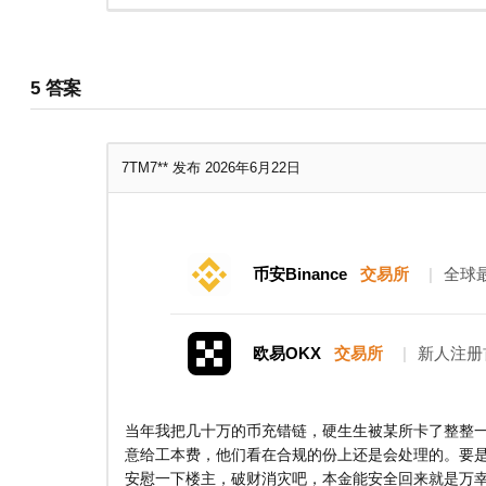
5
答案
7TM7**
发布 2026年6月22日
币安Binance
交易所
|
全球
欧易OKX
交易所
|
新人注册
当年我把几十万的币充错链，硬生生被某所卡了整整一个
意给工本费，他们看在合规的份上还是会处理的。要
安慰一下楼主，破财消灾吧，本金能安全回来就是万