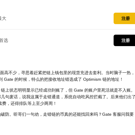
最大
注册
首选
注册
比外面高不少，寻思着赶紧把链上钱包里的现货充进去套利。当时脑子一热
 Gate 的时候，特么的把接收地址错选成了 Optimism 链的地址！
上状态明明显示已经成功到账了，但 Gate 的账户里死活就是不入账
那几句废话，说我这属于走错通道，系统自动吃风控拦截了。后来他们出
手续费，还得排队等上至少两周！
防。听哥们一句劝，走错链的币真的还能找回来吗？Gate 客服问我要 2