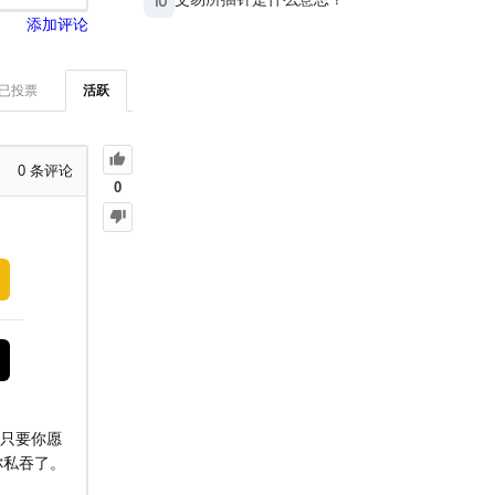
10
添加评论
已投票
活跃
0
条评论
0
，只要你愿
你私吞了。