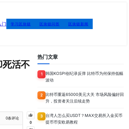
入门
学习区块链
区块链问答
区块链新闻
热门文章
却死活不
韩国KOSPI创纪录反弹 比特币为何保持低幅
1
波动
比特币重返65000美元大关 市场风险偏好回
2
升，投资者关注后续走势
台湾人怎么买USDT？MAX交易所入金买币
3
0
条评论
提币币安欧易教程
0