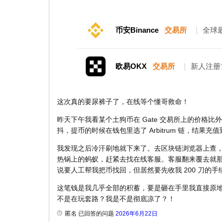
币安Binance
交易所
|
全球
欧易OKX
交易所
|
新人注册
这次真的要尿裤子了，在线等个懂哥救命！
昨天下午我看某个土狗币在 Gate 交易所上的价格
抖，提币的时候在钱包里选了 Arbitrum 链，结果充值到
我发现之后冷汗刷地就下来了。去区块链浏览器上查，链
热锅上的蚂蚁，赶紧去找在线客服。客服翻来覆去就
说要人工帮我把币找回，但居然要先收我 200 刀的
这笔钱是我几乎全部的积蓄，要是砸在手里我直接原地破
不是在玩套路？我是不是彻底凉了？！
匿名 已回答的问题
2026年6月22日