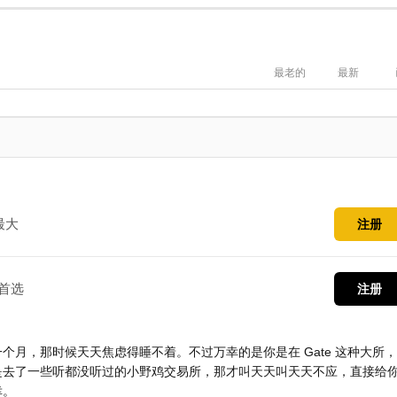
最老的
最新
最大
注册
首选
注册
月，那时候天天焦虑得睡不着。不过万幸的是你是在 Gate 这种大所
是去了一些听都没听过的小野鸡交易所，那才叫天天叫天天不应，直接给
幸。