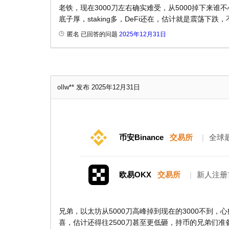
老铁，现在3000刀左右确实难受，从5000掉下来
底子厚，staking多，DeFi还在，估计就是震荡下
匿名 已回答的问题
2025年12月31日
oIlw**
发布 2025年12月31日
币安Binance
交易所
|
全球
欧易OKX
交易所
|
新人注册
兄弟，以太坊从5000刀高峰掉到现在的3000不到，心
喜，估计还得往2500刀甚至更低砸，持币的兄弟们准