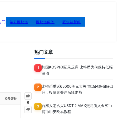
入门
学习区块链
区块链问答
区块链新闻
热门文章
韩国KOSPI创纪录反弹 比特币为何保持低幅
1
波动
比特币重返65000美元大关 市场风险偏好回
2
升，投资者关注后续走势
0
条评论
0
台湾人怎么买USDT？MAX交易所入金买币
3
提币币安欧易教程