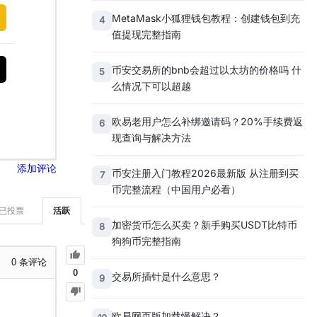
MetaMask小狐狸钱包教程：创建钱包到充
4
值提现完整指南
币安交易所的bnb会超过以太坊的价格吗 什
5
么情况下可以超越
欧易老用户怎么补绑邀请码？20%手续费返
6
现查询与解决方法
添加评论
币安注册入门教程2026最新版 从注册到买
7
币完整流程（中国用户必看）
已投票
活跃
加密货币怎么买卖？新手购买USDT比特币
8
狗狗币完整指南
0
条评论
0
交易所插针是什么意思？
9
欧易网页版加载慢解决？