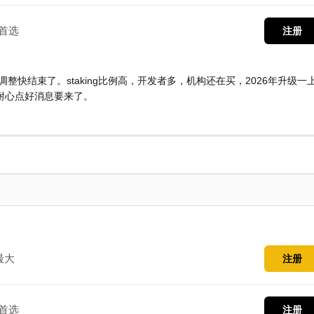
首选
注册
调整快结束了。staking比例高，开发者多，机构还在买，2026年升级一
耐心点好消息要来了。
最大
注册
首选
注册