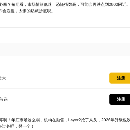
谁不心塞？短期看，市场情绪低迷，恐慌指数高，可能会再跌点到2800附近
跌，不会崩盘，太惨的话就抄底呗。
最大
注册
首选
注册
疼啊！年底市场这么弱，机构在抛售，Layer2抢了风头，2026年升级也
备过冬吧，哭一个！