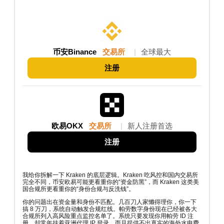
币安Binance
交易所
|
全球最大
注册
欧易OKX
交易所
|
新人注册首选
注册
我给你拆解一下 Kraken 的底层逻辑。Kraken 吃风控和国内交易所
完全不同，币安欧易可能更看重你的“资金防黑”，而 Kraken 这类美
国合规所更看重你的“身份合规与反洗钱”。
你的问题出在资金量和身份不匹配。几百刀人家懒得理你，你一下
搞 8 万刀，系统自动触发合规红线。帕劳数字身份现在已经被各大
合规所列入高风险重点监控名单了。系统只要发现你用帕劳 ID 注
册，却常年挂着亚洲代理 IP 登录，而且提供不出真实的海外水电费