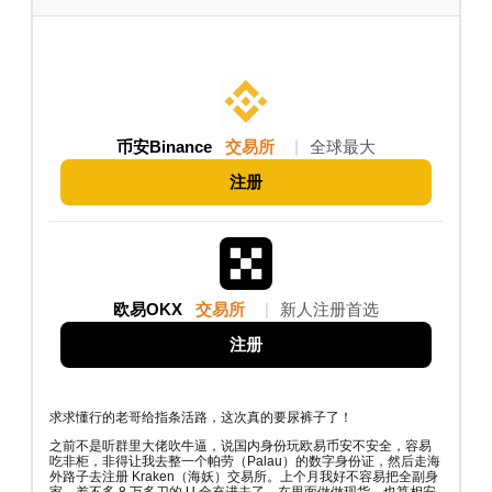
币安Binance
交易所
|
全球最大
注册
欧易OKX
交易所
|
新人注册首选
注册
求求懂行的老哥给指条活路，这次真的要尿裤子了！
之前不是听群里大佬吹牛逼，说国内身份玩欧易币安不安全，容易
吃非柜，非得让我去整一个帕劳（Palau）的数字身份证，然后走海
外路子去注册 Kraken（海妖）交易所。上个月我好不容易把全副身