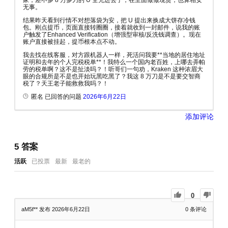
家，差不多 8 万多刀的 U 全充进去了，在里面做做现货，也算相安
无事。
结果昨天看到行情不对想落袋为安，把 U 提出来换成大饼存冷钱
包。刚点提币，页面直接转圈圈，接着就收到一封邮件，说我的账
户触发了Enhanced Verification（增强型审核/反洗钱调查）。现在
账户直接被挂起，提币根本点不动。
我去找在线客服，对方跟机器人一样，死活问我要**当地的居住地址
证明和去年的个人完税税单**！我特么一个国内老百姓，上哪去弄帕
劳的税单啊？这不是扯淡吗？！听哥们一句劝，Kraken 这种浓眉大
眼的合规所是不是也开始玩黑吃黑了？我这 8 万刀是不是要交智商
税了？天王老子能救救我吗？！
匿名 已回答的问题
2026年6月22日
添加评论
5
答案
活跃
已投票
最新
最老的
0
aM5f**
发布 2026年6月22日
0
条评论