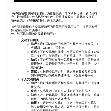
你好很高兴回答你的问题，为你提供关于如何购买比特币的详细指
导。比特币是一种高风险的资产，价格波动较大，因此在投资前，
请务必充分了解相关知识，并谨慎决策。
首先我是建议你去交易所购买的推荐用币安就可以了，注册完账号
实名验证就可以买币了。
一、购买比特币的常见途径和平台
交易平台购买
途径
：通过国内知名的比特币交易平台进行购买，如
火币网、Okcoin、币安等。
优点
：平台交易相对便捷，支持多种支付方式（如银
联、支付宝、微信等），用户群体广泛，流动性强。
缺点
：平台可能存在安全风险和合规问题，需要选择
规模较大、口碑较好的平台进行交易，并注意个人信
息的保护。
建议
：在选择交易平台时，务必查看其资质和口碑，
同时开启平台的双重验证功能，增强账户安全性。
个人交易购买
途径
：通过比特币社区和交易群，与其他用户进行直
接交易。
优点
：交易灵活，有时可以找到更优惠的价格。
缺点
：存在欺诈风险，需要谨慎选择交易对象，并确
保双方的信誉和实名认证情况。
建议
：在进行个人交易时，务必进行充分的沟通和了
解，使用安全的交易方式（如平台担保交易），并保
存好交易记录和证据。