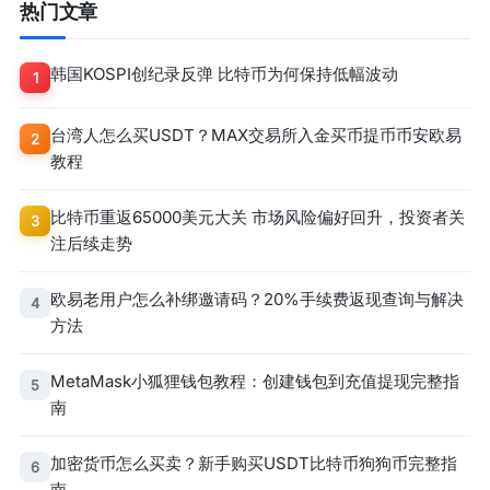
热门文章
韩国KOSPI创纪录反弹 比特币为何保持低幅波动
1
台湾人怎么买USDT？MAX交易所入金买币提币币安欧易
2
教程
比特币重返65000美元大关 市场风险偏好回升，投资者关
3
注后续走势
欧易老用户怎么补绑邀请码？20%手续费返现查询与解决
4
方法
MetaMask小狐狸钱包教程：创建钱包到充值提现完整指
5
南
加密货币怎么买卖？新手购买USDT比特币狗狗币完整指
6
南