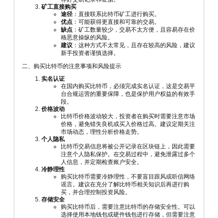
矿工直接购买
途径
：直接联系比特币矿工进行购买。
优点
：可能获得更直接和可靠的交易。
缺点
：矿工数量较少，交易不太方便，且容易存在价
格恶意操纵的风险。
建议
：这种方式不太常见，且存在较高的风险，建议
新手投资者谨慎选择。
二、购买比特币的注意事项和风险提示
实名认证
在国内购买比特币，必须完成实名认证，这是交易平
台合规运营的重要保障，也是保护用户权益的有效手
段。
价格波动
比特币价格波动较大，投资者在购买时需要注意市场
价格，避免错失良机或买入价格过高。建议定期关注
市场动态，理性分析价格走势。
个人隐私
比特币交易信息将被公开记录在区块链上，因此需要
注意个人隐私保护。在交易过程中，避免泄露过多个
人信息，并定期检查账户安全。
冷静理性
购买比特币需要冷静理性，不要盲目跟风或听信网络
谣言。建议在充分了解比特币相关知识后再进行购
买，并合理控制投资风险。
存储安全
购买比特币后，需要注意比特币的存储安全性。可以
选择使用本地钱包或硬件钱包进行存储，但需要注意