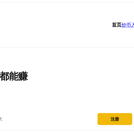
首页
炒币
市都能赚
大
注册