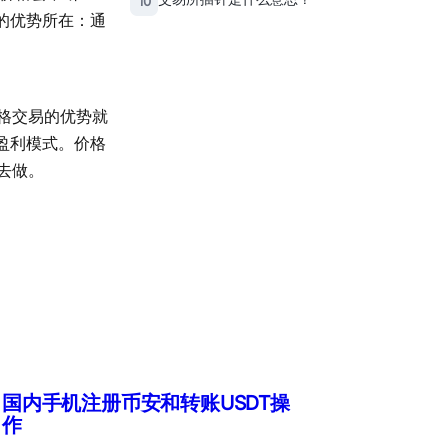
10
的优势所在：通
格交易的优势就
盈利模式。价格
去做。
国内手机注册币安和转账USDT操
作