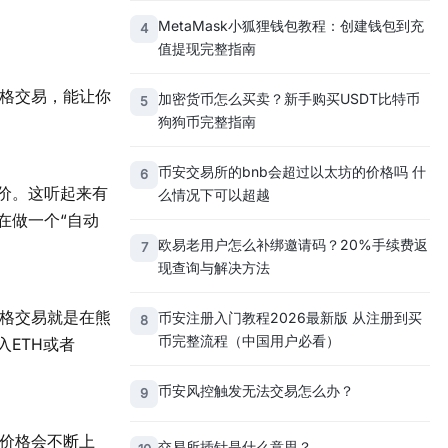
MetaMask小狐狸钱包教程：创建钱包到充
4
值提现完整指南
网格交易，能让你
加密货币怎么买卖？新手购买USDT比特币
5
狗狗币完整指南
币安交易所的bnb会超过以太坊的价格吗 什
6
差价。这听起来有
么情况下可以超越
在做一个“自动
欧易老用户怎么补绑邀请码？20%手续费返
7
现查询与解决方法
网格交易就是在熊
币安注册入门教程2026最新版 从注册到买
8
币完整流程（中国用户必看）
ETH或者
币安风控触发无法交易怎么办？
9
的价格会不断上
交易所插针是什么意思？