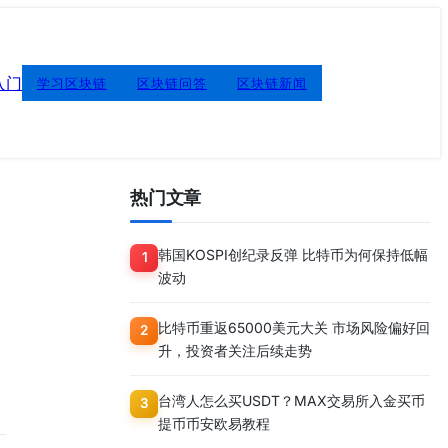
入门
学习区块链
区块链问答
区块链新闻
热门文章
韩国KOSPI创纪录反弹 比特币为何保持低幅
1
波动
比特币重返65000美元大关 市场风险偏好回
2
升，投资者关注后续走势
台湾人怎么买USDT？MAX交易所入金买币
3
提币币安欧易教程