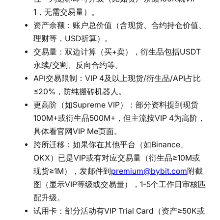
1，无需交易量）。
资产余额：账户总价值（含现货、合约持仓价值、
理财等，USD折算）。
交易量：双边计算（买+卖），衍生品包括USDT
永续/交割、反向合约等。
API交易限制：VIP 4及以上现货/衍生品/API占比
≤20%，防纯搬砖机器人。
更高阶（如Supreme VIP）：部分资料提到现货
100M+或衍生品500M+，但主流按VIP 4为高阶，
具体看官网VIP Me页面。
跨所迁移：如果你在其他平台（如Binance、
OKX）已是VIP或有对应交易量（衍生品≥10M或
现货≥1M），发邮件到
premium@bybit.com
附截
图（显示VIP等级或交易量），1-5个工作日审核匹
配升级。
试用卡：部分活动有VIP Trial Card（资产≥50K或