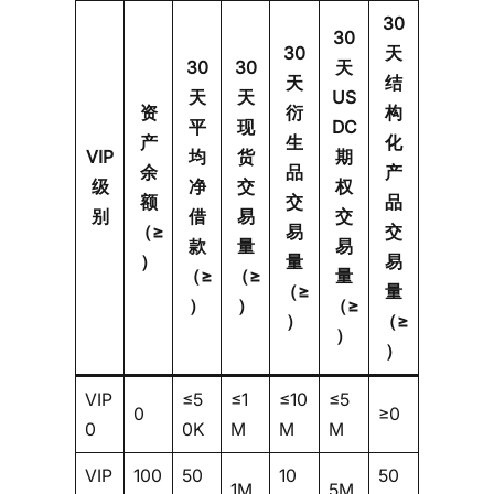
30
30
30
天
30
30
天
天
结
天
天
US
资
衍
构
平
现
DC
产
生
化
VIP
均
货
期
余
品
产
级
净
交
权
额
交
品
别
借
易
交
（≥
易
交
款
量
易
）
量
易
（≥
（≥
量
（≥
量
）
）
（≥
）
（≥
）
）
VIP
≤5
≤1
≤10
≤5
0
≥0
0
0K
M
M
M
VIP
100
50
10
50
1M
5M