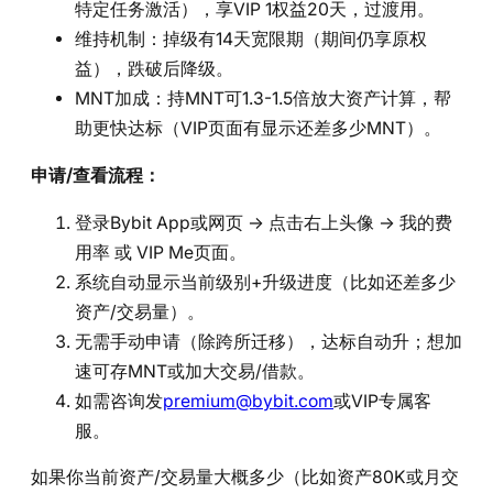
特定任务激活），享VIP 1权益20天，过渡用。
维持机制：掉级有14天宽限期（期间仍享原权
益），跌破后降级。
MNT加成：持MNT可1.3-1.5倍放大资产计算，帮
助更快达标（VIP页面有显示还差多少MNT）。
申请/查看流程：
登录Bybit App或网页 → 点击右上头像 → 我的费
用率 或 VIP Me页面。
系统自动显示当前级别+升级进度（比如还差多少
资产/交易量）。
无需手动申请（除跨所迁移），达标自动升；想加
速可存MNT或加大交易/借款。
如需咨询发
premium@bybit.com
或VIP专属客
服。
如果你当前资产/交易量大概多少（比如资产80K或月交