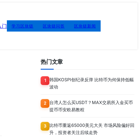
入门
学习区块链
区块链问答
区块链新闻
热门文章
韩国KOSPI创纪录反弹 比特币为何保持低幅
1
波动
台湾人怎么买USDT？MAX交易所入金买币
2
提币币安欧易教程
比特币重返65000美元大关 市场风险偏好回
3
升，投资者关注后续走势