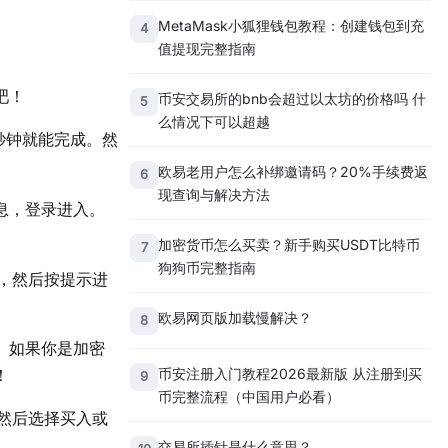
MetaMask小狐狸钱包教程：创建钱包到充
4
值提现完整指南
吧！
币安交易所的bnb会超过以太坊的价格吗 什
5
么情况下可以超越
秒钟就能完成。然
欧易老用户怎么补绑邀请码？20%手续费返
6
现查询与解决方法
号信息，登录进入。
加密货币怎么买卖？新手购买USDT比特币
7
狗狗币完整指南
，然后按提示进
欧易网页版加载慢解决？
8
。如果你是加密
币安注册入门教程2026最新版 从注册到买
！
9
币完整流程（中国用户必看）
然后选择买入或
交易所插针是什么意思？