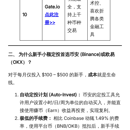
术控、
Gate.io
全，支
喜欢折
10
点此注
持上千
腾各类
册>>
种币种
金融工
交易
具
二、 为什么新手小额定投首选币安 (Binance)或欧易
（OKX）？
对于每月仅投入 $100 – $500 的新手，
成本
就是生命
线。
自动定投计划 (Auto-Invest)：
币安的定投工具允
许用户设置小时/日/周为单位的自动买入，并能直
接使用赚币（Earn）收益再投资，实现复利。
极低的手续费：
相比 Coinbase 动辄 1.49% 的费
率，使用平台币（BNB/OKB）抵扣后，新手手续