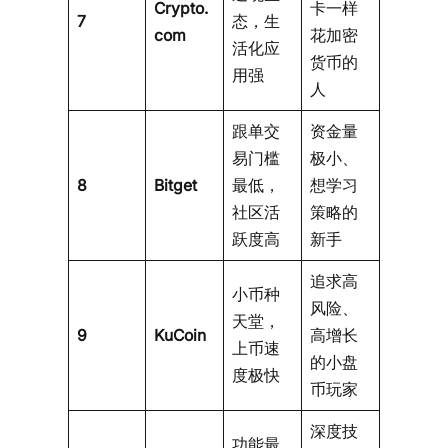
Crypto.
卡一样
7
态，生
com
花加密
活化应
货币的
用强
人
跟单交
资金量
易门槛
极小、
8
Bitget
最低，
想学习
社区活
策略的
跃度高
新手
追求高
小币种
风险、
天堂，
9
KuCoin
高增长
上币速
的小盘
度极快
币玩家
深度技
功能最