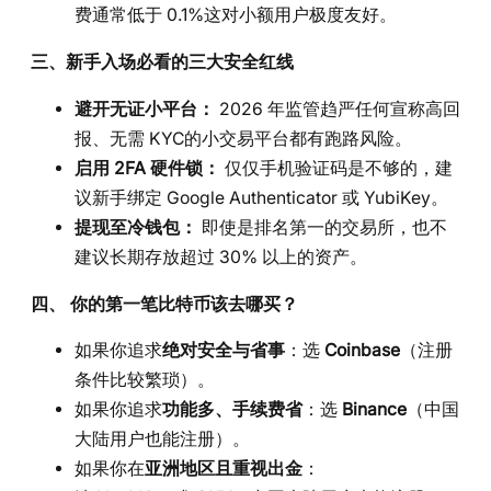
费通常低于 0.1%这对小额用户极度友好。
三、新手入场必看的三大安全红线
避开无证小平台：
2026 年监管趋严任何宣称高回
报、无需 KYC的小交易平台都有跑路风险。
启用 2FA 硬件锁：
仅仅手机验证码是不够的，建
议新手绑定 Google Authenticator 或 YubiKey。
提现至冷钱包：
即使是排名第一的交易所，也不
建议长期存放超过 30% 以上的资产。
四、 你的第一笔比特币该去哪买？
如果你追求
绝对安全与省事
：选
Coinbase
（注册
条件比较繁琐）。
如果你追求
功能多、手续费省
：选
Binance
（中国
大陆用户也能注册）。
如果你在
亚洲地区且重视出金
：