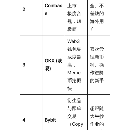
Coinbas
上市，
全、不
2
e
极度合
差钱的
规，UI
海外用
极简
户
Web3
钱包集
喜欢尝
成度最
试新币
OKX (欧
3
高，
种、操
易)
Meme
作进阶
币挖掘
的新手
快
衍生品
与跟单
想跟随
交易
大牛抄
4
Bybit
（Copy
作业的