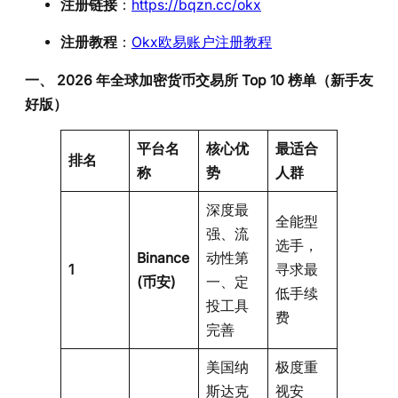
注册链接
：
https://bqzn.cc/okx
注册教程
：
Okx欧易账户注册教程
一、 2026 年全球加密货币交易所 Top 10 榜单（新手友
好版）
平台名
核心优
最适合
排名
称
势
人群
深度最
全能型
强、流
选手，
Binance
动性第
1
寻求最
(币安)
一、定
低手续
投工具
费
完善
美国纳
极度重
斯达克
视安