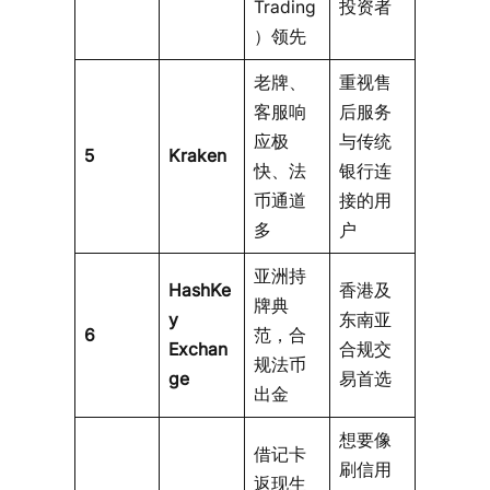
Trading
投资者
）领先
老牌、
重视售
客服响
后服务
应极
与传统
5
Kraken
快、法
银行连
币通道
接的用
多
户
亚洲持
HashKe
香港及
牌典
y
东南亚
6
范，合
Exchan
合规交
规法币
ge
易首选
出金
想要像
借记卡
刷信用
返现生