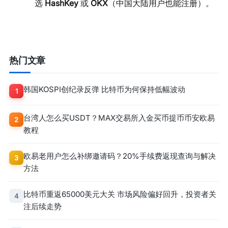
选
HashKey
或
OKX
（中国大陆用户也能注册）。
热门文章
韩国KOSPI创纪录反弹 比特币为何保持低幅波动
1
台湾人怎么买USDT？MAX交易所入金买币提币币安欧易
2
教程
欧易老用户怎么补绑邀请码？20%手续费返现查询与解决
3
方法
比特币重返65000美元大关 市场风险偏好回升，投资者关
4
注后续走势