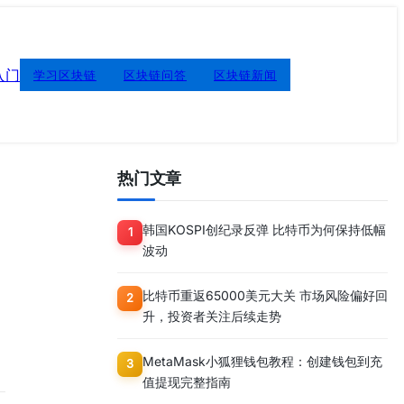
入门
学习区块链
区块链问答
区块链新闻
热门文章
韩国KOSPI创纪录反弹 比特币为何保持低幅
1
波动
比特币重返65000美元大关 市场风险偏好回
2
升，投资者关注后续走势
MetaMask小狐狸钱包教程：创建钱包到充
3
值提现完整指南