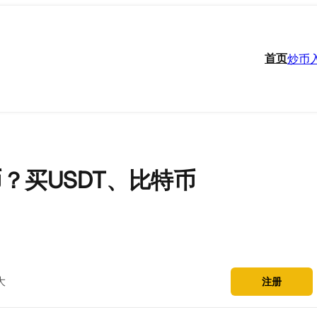
首页
炒币
？买USDT、比特币
大
注册