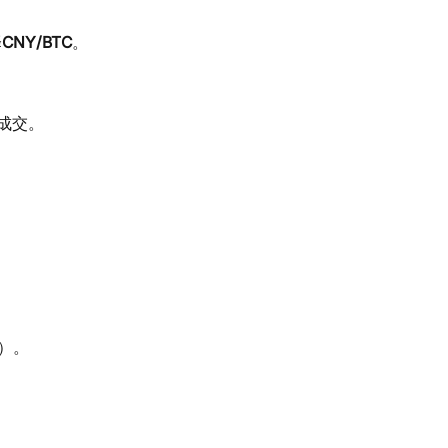
择
CNY/BTC
。
成交。
）。