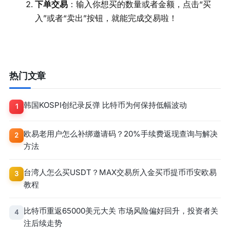
下单交易
：输入你想买的数量或者金额，点击“买
入”或者“卖出”按钮，就能完成交易啦！
热门文章
韩国KOSPI创纪录反弹 比特币为何保持低幅波动
1
欧易老用户怎么补绑邀请码？20%手续费返现查询与解决
2
方法
台湾人怎么买USDT？MAX交易所入金买币提币币安欧易
3
教程
比特币重返65000美元大关 市场风险偏好回升，投资者关
4
注后续走势