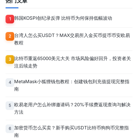
热门文章
韩国KOSPI创纪录反弹 比特币为何保持低幅波动
1
台湾人怎么买USDT？MAX交易所入金买币提币币安欧易
2
教程
比特币重返65000美元大关 市场风险偏好回升，投资者关
3
注后续走势
MetaMask小狐狸钱包教程：创建钱包到充值提现完整指
4
南
欧易老用户怎么补绑邀请码？20%手续费返现查询与解决
5
方法
加密货币怎么买卖？新手购买USDT比特币狗狗币完整指
6
南