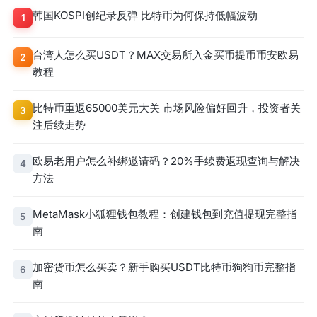
韩国KOSPI创纪录反弹 比特币为何保持低幅波动
1
台湾人怎么买USDT？MAX交易所入金买币提币币安欧易
2
教程
比特币重返65000美元大关 市场风险偏好回升，投资者关
3
注后续走势
欧易老用户怎么补绑邀请码？20%手续费返现查询与解决
4
方法
MetaMask小狐狸钱包教程：创建钱包到充值提现完整指
5
南
加密货币怎么买卖？新手购买USDT比特币狗狗币完整指
6
南