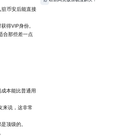
10
入驻币安后能直接
得VIP身份。
适合那些差一点
易成本能比普通用
朋友来说，这非常
都是顶级的。
。