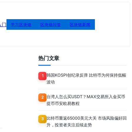
入门
学习区块链
区块链问答
区块链新闻
热门文章
韩国KOSPI创纪录反弹 比特币为何保持低幅
1
波动
台湾人怎么买USDT？MAX交易所入金买币
2
提币币安欧易教程
比特币重返65000美元大关 市场风险偏好回
3
升，投资者关注后续走势