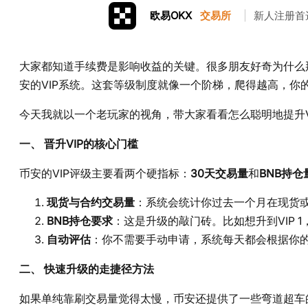
欧易OKX
交易所
|
新人注册首
大家都知道手续费是影响收益的关键。很多朋友好奇为什么
安的VIP系统。这套等级制度就像一个阶梯，爬得越高，你
今天我就以一个老玩家的视角，带大家看看怎么聪明地提升V
一、 晋升VIP的核心门槛
币安的VIP评级主要看两个硬指标：
30天交易量
和
BNB持仓
现货与合约交易量
：系统会统计你过去一个月在现货或
BNB持仓要求
：这是升级的敲门砖。比如想升到VIP 1
自动评估
：你不需要手动申请，系统每天都会根据你
二、 快速升级的走捷径方法
如果单纯靠刷交易量觉得太慢，币安还提供了一些弯道超车