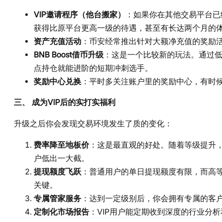
VIP邀请程序（他台搬家）
：如果你在其他交易平台已
获得比原平台更高一级的待遇，甚至有长达两个月的
资产充值活动
：币安经常推出针对大额净充值的奖励活
BNB Boost借币升级
：这是一个比较新的玩法。通过低
点持仓就能进阶的短期冲刺选手。
奖励中心兑换
：平时多关注账户里的奖励中心，有时候
三、 成为VIP后的实打实福利
升级之后你会发现交易环境发生了质的变化：
费率降至地板价
：这是最直观的好处。随着等级提升，
户低出一大截。
提现额度飞跃
：普通用户的单日提现额度有限，而高等级
关键。
专属管家服务
：达到一定级别后，你会拥有专属的客
定制化市场报告
：VIP用户能定期收到深度的行业分