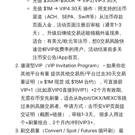
充值 $300K-$500K → VIP2/VIP3 30天
充值 $1M → VIP4 30天 操作：用支持的法币
渠道（ACH、SEPA、Swift等）从法币存款
页面入金，活动页面注册后审核（通常1-3
天）。升级后继续交易还能领额外返现券。
适合：有美元/欧元等法币，想0交易风险快
速尝鲜VIP低费率的用户。活动结束前多关
注币安公告/App首页。
邀请型VIP（VIP Invitation Program） – 如果你在
其他平台有量 提供其他交易所/平台过去30天交易
量证明（≥ $1M 现货 或 $15M 合约），可直接获
VIP+1（比如原VIP0直接到VIP1）+2个月有效期。
无需在币安先刷量，适合从Bybit/OKX/MEXC等跳
过来的高频交易者。申请方式：去币安VIP页面提
交证明（截图+链接），审核1-3天。 很多人用这
个+刷量组合，2个月内冲到VIP3+。
刷交易量（Convert / Spot / Futures 循环刷） 最