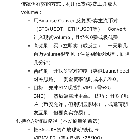
传统但有效的方式，利用低费/零费工具放大
volume：
用Binance Convert反复买-卖主流币对
（BTC/USDT、ETH/USDT等），Convert
计入现货volume，且经常0费或极低费。
高频刷：买→立即卖（或反之），一天刷几
百万volume很常见（注意别触发风控，间隔
几分钟）。
合约刷：开1x多空对冲刷（类似Launchpool
对冲思路），资金费率低时成本几乎0。
目标：先冲$1M现货到VIP1（需+25
BNB），然后滚雪球更高。 技巧：用多子账
户（币安允许，但别明显脚本），或邀请朋
友互刷（但要真实交易）。
持仓/投资型路径（不爱刷量的首选）
把$500K+资产放现货/钱包 →
VIP1/VIP2（需+ BNB ≥25/100）