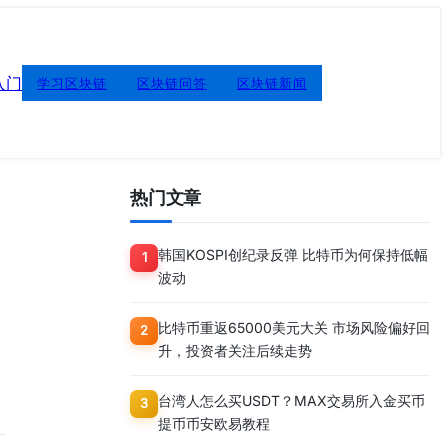
入门
学习区块链
区块链问答
区块链新闻
热门文章
韩国KOSPI创纪录反弹 比特币为何保持低幅
1
波动
比特币重返65000美元大关 市场风险偏好回
2
升，投资者关注后续走势
台湾人怎么买USDT？MAX交易所入金买币
3
提币币安欧易教程