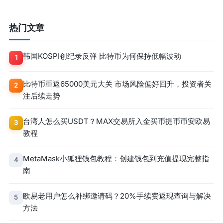
热门文章
韩国KOSPI创纪录反弹 比特币为何保持低幅波动
1
比特币重返65000美元大关 市场风险偏好回升，投资者关
2
注后续走势
台湾人怎么买USDT？MAX交易所入金买币提币币安欧易
3
教程
MetaMask小狐狸钱包教程：创建钱包到充值提现完整指
4
南
欧易老用户怎么补绑邀请码？20%手续费返现查询与解决
5
方法