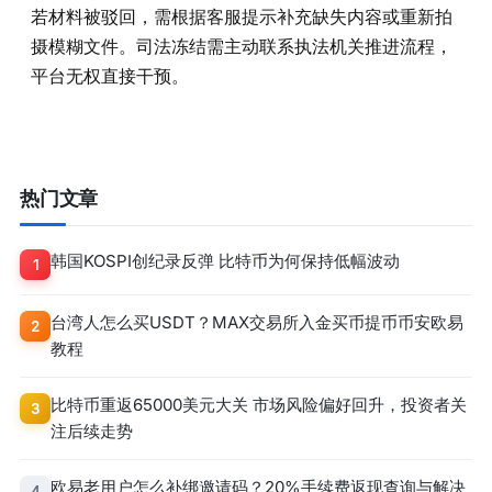
若材料被驳回，需根据客服提示补充缺失内容或重新拍
摄模糊文件。司法冻结需主动联系执法机关推进流程，
平台无权直接干预。
热门文章
韩国KOSPI创纪录反弹 比特币为何保持低幅波动
1
台湾人怎么买USDT？MAX交易所入金买币提币币安欧易
2
教程
比特币重返65000美元大关 市场风险偏好回升，投资者关
3
注后续走势
欧易老用户怎么补绑邀请码？20%手续费返现查询与解决
4