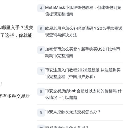
MetaMask小狐狸钱包教程：创建钱包到充
4
值提现完整指南
从哪里入手？没关
欧易老用户怎么补绑邀请码？20%手续费返
5
现查询与解决方法
握了这些，你就能
加密货币怎么买卖？新手购买USDT比特币
6
狗狗币完整指南
币安注册入门教程2026最新版 从注册到买
7
币完整流程（中国用户必看）
！
币安交易所的bnb会超过以太坊的价格吗 什
8
还有多种交易对
么情况下可以超越
币安风控触发无法交易怎么办？
9
交易所插针是什么意思？