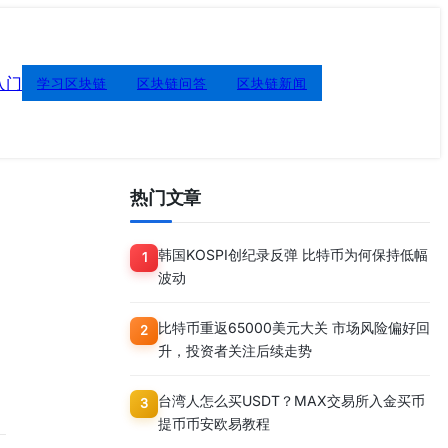
入门
学习区块链
区块链问答
区块链新闻
热门文章
韩国KOSPI创纪录反弹 比特币为何保持低幅
1
波动
比特币重返65000美元大关 市场风险偏好回
2
升，投资者关注后续走势
台湾人怎么买USDT？MAX交易所入金买币
3
提币币安欧易教程