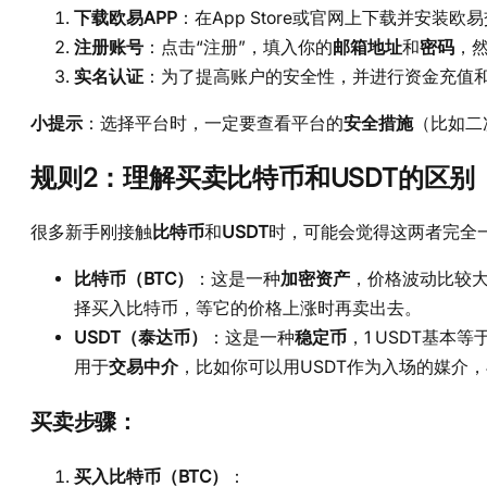
下载欧易APP
：在App Store或官网上下载并安装欧
注册账号
：点击“注册”，填入你的
邮箱地址
和
密码
，
实名认证
：为了提高账户的安全性，并进行资金充值
小提示
：选择平台时，一定要查看平台的
安全措施
（比如二
规则2：理解买卖比特币和USDT的区别
很多新手刚接触
比特币
和
USDT
时，可能会觉得这两者完全
比特币（BTC）
：这是一种
加密资产
，价格波动比较大
择买入比特币，等它的价格上涨时再卖出去。
USDT（泰达币）
：这是一种
稳定币
，1 USDT基本
用于
交易中介
，比如你可以用USDT作为入场的媒介
买卖步骤：
买入比特币（BTC）
：