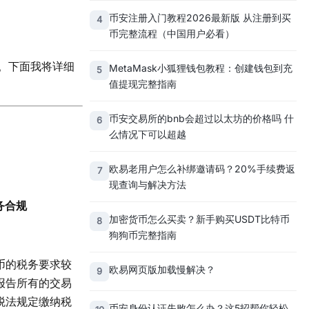
币安注册入门教程2026最新版 从注册到买
4
币完整流程（中国用户必看）
。下面我将详细
MetaMask小狐狸钱包教程：创建钱包到充
5
值提现完整指南
币安交易所的bnb会超过以太坊的价格吗 什
6
么情况下可以超越
欧易老用户怎么补绑邀请码？20%手续费返
7
现查询与解决方法
务合规
加密货币怎么买卖？新手购买USDT比特币
8
狗狗币完整指南
币的税务要求较
欧易网页版加载慢解决？
9
报告所有的交易
税法规定缴纳税
币安身份认证失败怎么办？这5招帮你轻松