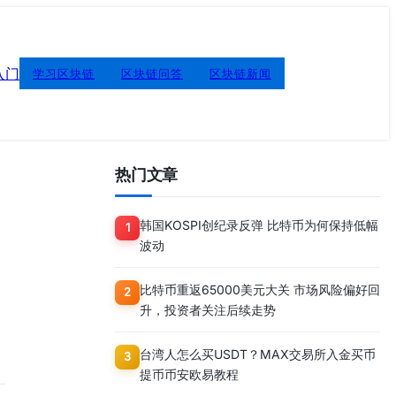
入门
学习区块链
区块链问答
区块链新闻
热门文章
韩国KOSPI创纪录反弹 比特币为何保持低幅
1
波动
比特币重返65000美元大关 市场风险偏好回
2
升，投资者关注后续走势
台湾人怎么买USDT？MAX交易所入金买币
3
提币币安欧易教程