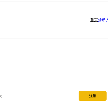
首页
炒币
大
注册