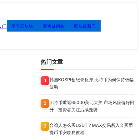
入门
学习区块链
区块链问答
区块链新闻
热门文章
韩国KOSPI创纪录反弹 比特币为何保持低幅
1
波动
比特币重返65000美元大关 市场风险偏好回
2
升，投资者关注后续走势
台湾人怎么买USDT？MAX交易所入金买币
3
提币币安欧易教程