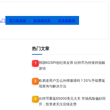
入门
学习区块链
区块链问答
区块链新闻
热门文章
韩国KOSPI创纪录反弹 比特币为何保持低幅
1
波动
欧易老用户怎么补绑邀请码？20%手续费返
2
现查询与解决方法
比特币重返65000美元大关 市场风险偏好回
3
升，投资者关注后续走势