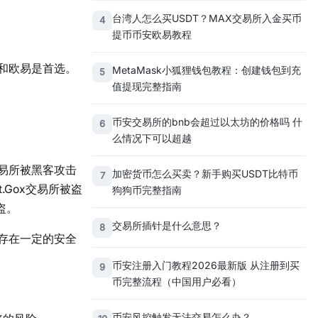
台湾人怎么买USDT？MAX交易所入金买币
4
提币币安欧易教程
和欧易是首选。
MetaMask小狐狸钱包教程：创建钱包到充
5
值提现完整指南
币安交易所的bnb会超过以太坊的价格吗 什
6
么情况下可以超越
易所被黑客攻击
加密货币怎么买卖？新手购买USDT比特币
7
Gox交易所被盗
狗狗币完整指南
盗。
交易所插针是什么意思？
8
存在一定的安全
币安注册入门教程2026最新版 从注册到买
9
币完整流程（中国用户必看）
币安风控触发无法交易怎么办？