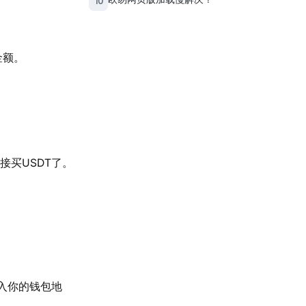
10
金额。
接买USDT了。
输入你的钱包地