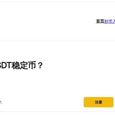
首页
炒币
DT稳定币？
大
注册