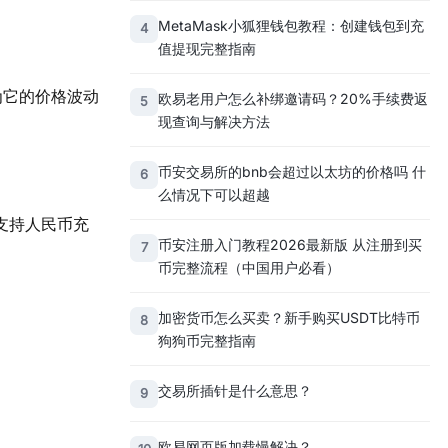
MetaMask小狐狸钱包教程：创建钱包到充
4
值提现完整指南
因为它的价格波动
欧易老用户怎么补绑邀请码？20%手续费返
5
现查询与解决方法
币安交易所的bnb会超过以太坊的价格吗 什
6
么情况下可以超越
支持人民币充
币安注册入门教程2026最新版 从注册到买
7
币完整流程（中国用户必看）
加密货币怎么买卖？新手购买USDT比特币
8
狗狗币完整指南
交易所插针是什么意思？
9
欧易网页版加载慢解决？