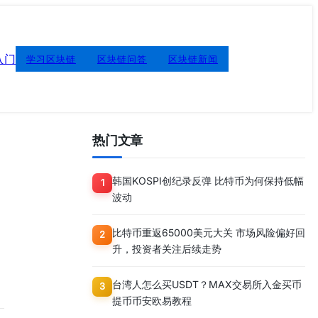
入门
学习区块链
区块链问答
区块链新闻
热门文章
韩国KOSPI创纪录反弹 比特币为何保持低幅
1
波动
比特币重返65000美元大关 市场风险偏好回
2
升，投资者关注后续走势
台湾人怎么买USDT？MAX交易所入金买币
3
提币币安欧易教程