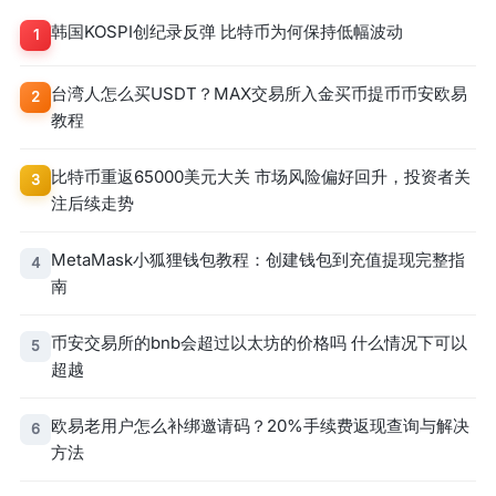
韩国KOSPI创纪录反弹 比特币为何保持低幅波动
1
台湾人怎么买USDT？MAX交易所入金买币提币币安欧易
2
教程
比特币重返65000美元大关 市场风险偏好回升，投资者关
3
注后续走势
MetaMask小狐狸钱包教程：创建钱包到充值提现完整指
4
南
币安交易所的bnb会超过以太坊的价格吗 什么情况下可以
5
超越
欧易老用户怎么补绑邀请码？20%手续费返现查询与解决
6
方法